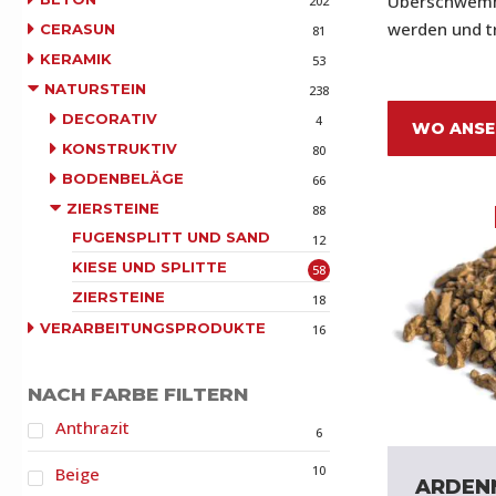
Überschwemmu
202
werden und t
CERASUN
81
KERAMIK
53
NATURSTEIN
238
DECORATIV
4
WO ANSE
KONSTRUKTIV
80
BODENBELÄGE
66
ZIERSTEINE
88
FUGENSPLITT UND SAND
12
KIESE UND SPLITTE
58
ZIERSTEINE
18
VERARBEITUNGSPRODUKTE
16
NACH FARBE FILTERN
Anthrazit
6
10
Beige
ARDEN