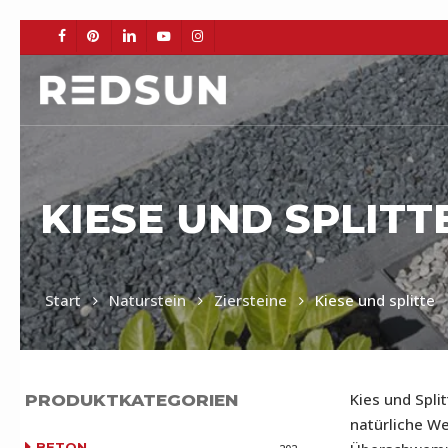
Skip
to
FACEBOOK
PINTEREST
LINKEDIN
YOUTUBE
INSTAGRAM
main
content
KIESE UND SPLITT
BETO
Start
Naturstein
Ziersteine
Kiese und splitte
Kies und Spli
PRODUKTKATEGORIEN
natürliche 
BETON