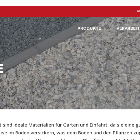
K
PRODUKTE
VERARBEI
E
N
CERASUN
KERAMIK
tt sind ideale Materialien für Garten und Einfahrt, da sie ein
Weise im Boden versickern, was dem Boden und den Pflanzen z