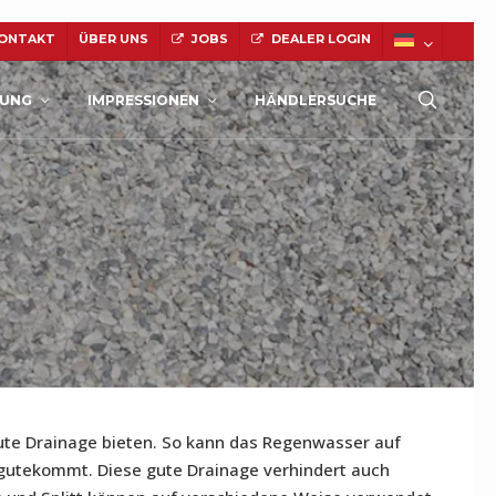
ONTAKT
ÜBER UNS
JOBS
DEALER LOGIN
searc
TUNG
IMPRESSIONEN
HÄNDLERSUCHE
NATURSTEIN
e gute Drainage bieten. So kann das Regenwasser auf
ugutekommt. Diese gute Drainage verhindert auch