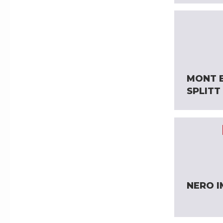
MONT 
SPLITT
NERO I