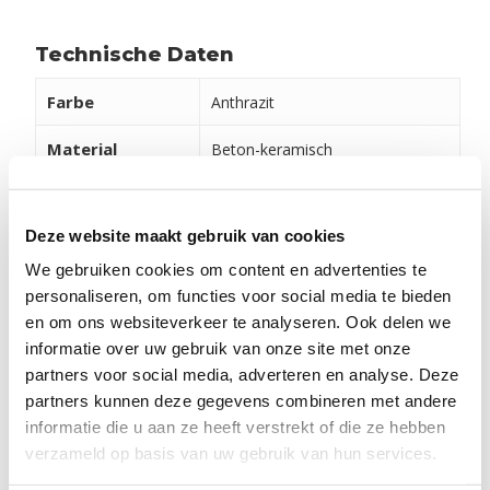
Technische Daten
Farbe
Anthrazit
Material
Beton-keramisch
Glätte
R 11
Deze website maakt gebruik van cookies
Passend für
Balkon, Garten
We gebruiken cookies om content en advertenties te
Liefereinheit
2
m
personaliseren, om functies voor social media te bieden
en om ons websiteverkeer te analyseren. Ook delen we
informatie over uw gebruik van onze site met onze
Verarbeitung und Pflege
partners voor social media, adverteren en analyse. Deze
Damit Ihre Produkte lange schön aussehen, ist die
partners kunnen deze gegevens combineren met andere
informatie die u aan ze heeft verstrekt of die ze hebben
richtige Pflege wichtig. Klicken Sie dazu auf den
verzameld op basis van uw gebruik van hun services.
Button unten, um unsere Tipps, Videos und Hinweise
zu erhalten. Verschiedene Installationsbeispiele