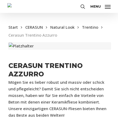
Skip
MENU
to
search
main
content
Start
CERASUN
Natural Look
Trentino
Cerasun Trentino Azzurro
CERASUN TRENTINO
AZZURRO
Mögen Sie es lieber robust und massiv oder schick
und pflegeleicht? Damit Sie sich nicht entscheiden
müssen, haben wir für Sie einfach die Vorteile von
Beton mit denen einer Keramikfliese kombiniert.
Unsere einzigartigen CERASUN-Fliesen bieten Ihnen
das Beste aus beiden Welten!