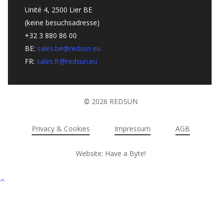
Unité 4, 2500 Lier BE
(keine besuchsadresse)
+32 3 880 86 00
BE:
sales.be@redsun.eu
FR:
sales.fr@redsun.eu
©
2026
REDSUN
Privacy & Cookies
Impressum
AGB
Website: Have a Byte!