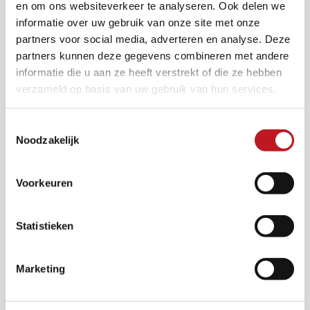
en om ons websiteverkeer te analyseren. Ook delen we
Balkon, Garten
Passend für
informatie over uw gebruik van onze site met onze
partners voor social media, adverteren en analyse. Deze
Verarbeitung und Pflege
partners kunnen deze gegevens combineren met andere
informatie die u aan ze heeft verstrekt of die ze hebben
Damit Ihre Produkte lange schön aussehen, ist die richtige
verzameld op basis van uw gebruik van hun services.
Pflege wichtig. Klicken Sie dazu auf den Button unten, um
unsere Tipps, Videos und Hinweise zu erhalten.
Toestemmingsselectie
Verschiedene Installationsbeispiele finden Sie hier.
Noodzakelijk
Verarbeitung und Pflege
Voorkeuren
Statistieken
Ähnliche Produkte
Marketing