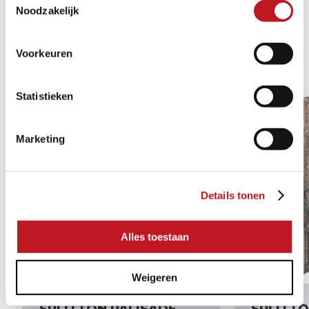
Noodzakelijk
ÄHNLICHE PRODUKTE
1/4
Voorkeuren
Statistieken
MEHRERE GRÖSSEN
Marketing
Details tonen
Alles toestaan
Weigeren
SPLITTON PALISADE
SPLITTO