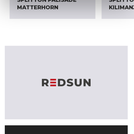
MATTERHORN
KILIMA