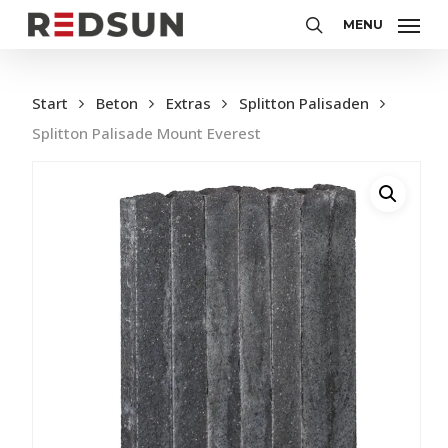
Skip
MENU
to
search
main
content
Start
Beton
Extras
Splitton Palisaden
Splitton Palisade Mount Everest