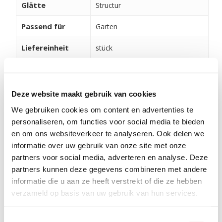
Glätte
Structur
Passend für
Garten
Liefereinheit
stück
Verarbeitung und Pflege
Deze website maakt gebruik van cookies
Damit Ihre Produkte lange schön aussehen, ist die
We gebruiken cookies om content en advertenties te
richtige Pflege wichtig. Klicken Sie dazu auf den
personaliseren, om functies voor social media te bieden
Button unten, um unsere Tipps, Videos und Hinweise
en om ons websiteverkeer te analyseren. Ook delen we
zu erhalten. Verschiedene Installationsbeispiele
informatie over uw gebruik van onze site met onze
finden Sie hier.
partners voor social media, adverteren en analyse. Deze
partners kunnen deze gegevens combineren met andere
VERARBEITUNG UND PFLEGE
informatie die u aan ze heeft verstrekt of die ze hebben
verzameld op basis van uw gebruik van hun services.
Toestemmingsselectie