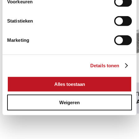
Voorkeuren
Statistieken
Marketing
Details tonen
Alles toestaan
RANDSTEIN BLUE
RANDSTE
STONE ANTIQUE
HELLGR
Weigeren