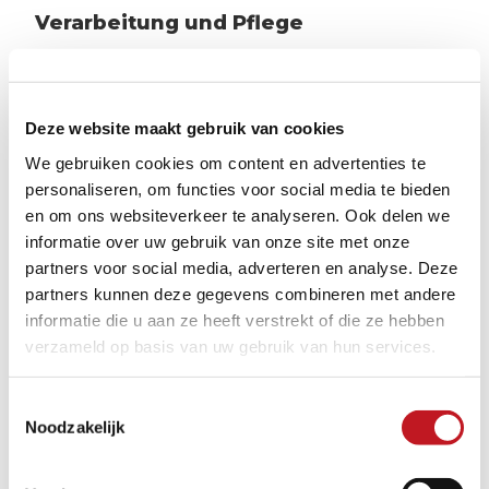
Verarbeitung und Pflege
Damit Ihre Produkte lange schön aussehen, ist die
richtige Pflege wichtig. Klicken Sie dazu auf den
Button unten, um unsere Tipps, Videos und Hinweise
Deze website maakt gebruik van cookies
zu erhalten. Verschiedene Installationsbeispiele
We gebruiken cookies om content en advertenties te
finden Sie hier.
personaliseren, om functies voor social media te bieden
en om ons websiteverkeer te analyseren. Ook delen we
VERARBEITUNG UND PFLEGE
informatie over uw gebruik van onze site met onze
partners voor social media, adverteren en analyse. Deze
partners kunnen deze gegevens combineren met andere
informatie die u aan ze heeft verstrekt of die ze hebben
verzameld op basis van uw gebruik van hun services.
Toestemmingsselectie
ÄHNLICHE PRODUKTE
1/8
Noodzakelijk