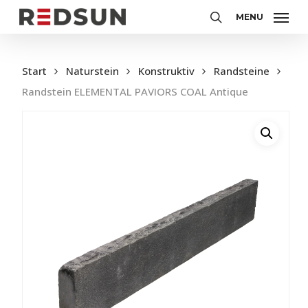
Skip
MENU
to
search
main
content
Start
Naturstein
Konstruktiv
Randsteine
Randstein ELEMENTAL PAVIORS COAL Antique