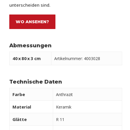
unterscheiden sind.
WO ANSEHEN?
Abmessungen
40
x
80
x
3 cm
Artikelnummer: 4003028
Technische Daten
Farbe
Anthrazit
Material
Keramik
Glätte
R 11