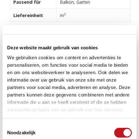
Passend für
Balkon, Garten
Liefereinheit
2
m
Verarbeitung und Pflege
Damit Ihre Produkte lange schön aussehen, ist die
Deze website maakt gebruik van cookies
richtige Pflege wichtig. Klicken Sie dazu auf den
We gebruiken cookies om content en advertenties te
Button unten, um unsere Tipps, Videos und Hinweise
personaliseren, om functies voor social media te bieden
zu erhalten. Verschiedene Installationsbeispiele
en om ons websiteverkeer te analyseren. Ook delen we
finden Sie hier.
informatie over uw gebruik van onze site met onze
partners voor social media, adverteren en analyse. Deze
partners kunnen deze gegevens combineren met andere
VERARBEITUNG UND PFLEGE
informatie die u aan ze heeft verstrekt of die ze hebben
verzameld op basis van uw gebruik van hun services.
Toestemmingsselectie
Noodzakelijk