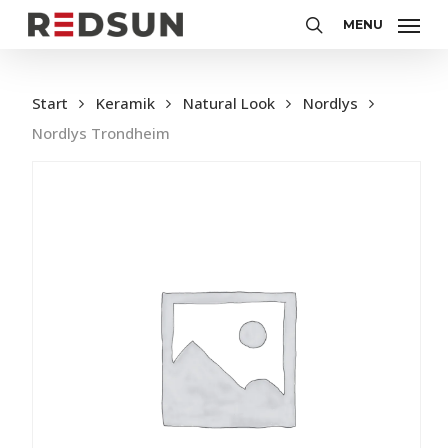
Skip
MENU
to
search
main
content
Start
Keramik
Natural Look
Nordlys
Nordlys Trondheim