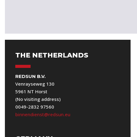
THE NETHERLANDS
REDSUN B.V.
Venrayseweg 130
5961 NT Horst
(No visiting address)
0049-2832 97560
binnendienst@redsun.eu