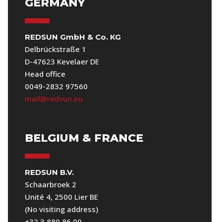
GERMANY
REDSUN GmbH & Co. KG
Delbrückstraße 1
D-47623 Kevelaer DE
Head office
0049-2832 97560
mail@redsun.eu
BELGIUM & FRANCE
REDSUN B.V.
Schaarbroek 2
Unité 4, 2500 Lier BE
(No visiting address)
+32 3 880 86 00