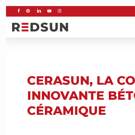
Skip
to
FACEBOOK
PINTEREST
LINKEDIN
YOUTUBE
INSTAGRAM
main
content
BÉ
CERASUN, LA C
INNOVANTE BÉT
CÉRAMIQUE