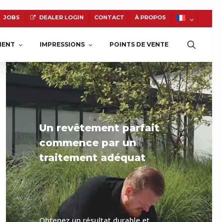
JOBS
DEALER LOGIN
CONTACT
À PROPOS
searc
MENT
IMPRESSIONS
POINTS DE VENTE
E
PIERRE NATURELLE
Un revêtement parfait
commence par un
traitement adéquat
Obtenez un résultat durable et