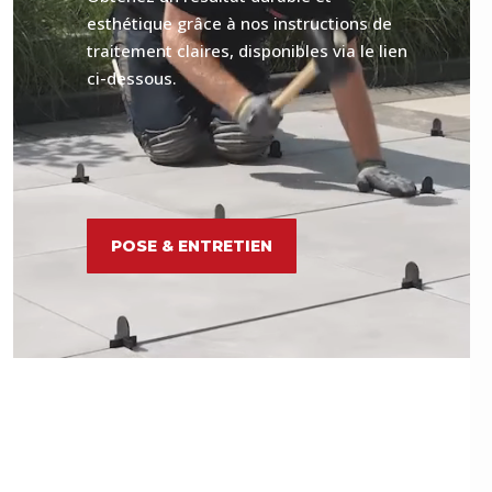
esthétique grâce à nos instructions de
traitement claires, disponibles via le lien
ci-dessous.
POSE & ENTRETIEN
us.