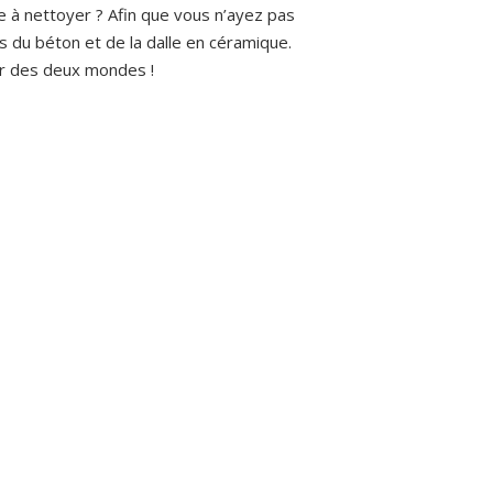
le à nettoyer ? Afin que vous n’ayez pas
s du béton et de la dalle en céramique.
ur des deux mondes !
ctions de traitement claires, disponibles via le lien ci-desso