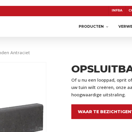
INFRA
C
PRODUCTEN
VERWE
nden Antraciet
OPSLUITB
TON
CERASUN
KERAMIEK
Of u nu een looppad, oprit o
uw tuin wilt creëren, onze a
hoogwaardige uitstraling.
WAAR TE BEZICHTIGEN