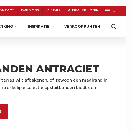
ONTACT
OVER ONS
JOBS
DEALER LOGIN
Zoeke
RKING
INSPIRATIE
VERKOOPPUNTEN
ANDEN ANTRACIET
NATUURSTEEN
f terras wilt afbakenen, of gewoon een maairand in
antrekkelijke selectie opsluitbanden biedt een
?