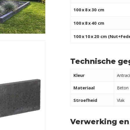
100
x
8
x
30 cm
100
x
8
x
40 cm
100
x
10
x
20 cm (Nut+Fede
Technische ge
Kleur
Antraci
Materiaal
Beton
Stroefheid
Vlak
Verwerking en