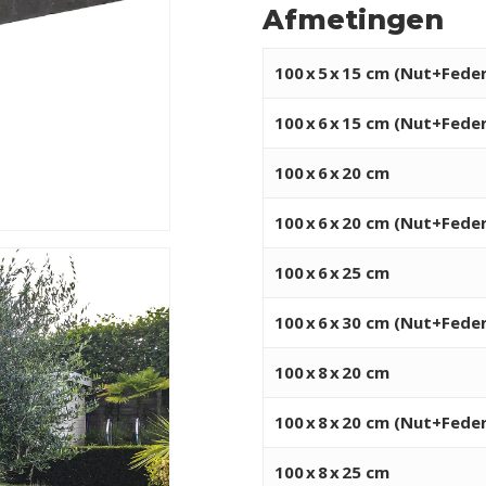
Afmetingen
100
x
5
x
15 cm (Nut+Feder 
100
x
6
x
15 cm (Nut+Feder 
100
x
6
x
20 cm
100
x
6
x
20 cm (Nut+Feder 
100
x
6
x
25 cm
100
x
6
x
30 cm (Nut+Feder 
100
x
8
x
20 cm
100
x
8
x
20 cm (Nut+Feder 
100
x
8
x
25 cm