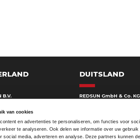
ERLAND
DUITSLAND
 B.V.
REDSUN GmbH & Co. K
eweg 130
Delbrückstraße 1
 Horst
D-47623 Kevelaer DE
ik van cookies
ezoekadres)
Hoofdkantoor
ontent en advertenties te personaliseren, om functies voor soci
32 97560
0049-2832 97560
erkeer te analyseren. Ook delen we informatie over uw gebruik
ienst@redsun.eu
mail@redsun.eu
or social media, adverteren en analyse. Deze partners kunnen 