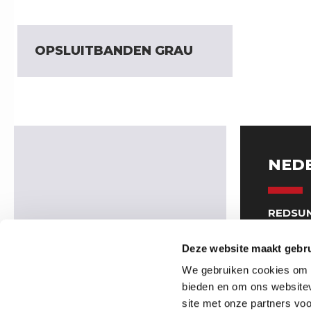
OPSLUITBANDEN GRAU
NED
REDSUN
Venrays
5961 NT
Deze website maakt gebru
(Geen b
We gebruiken cookies om c
0049-28
bieden en om ons websitev
binnend
site met onze partners vo