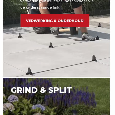
verwerkingsinstructies, beschikbaar via
de onderstaande link.
VERWERKING & ONDERHOUD
GRIND & SPLIT