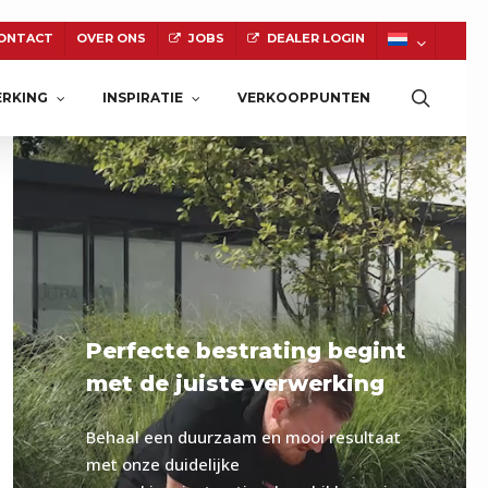
ONTACT
OVER ONS
JOBS
DEALER LOGIN
Zoeke
RKING
INSPIRATIE
VERKOOPPUNTEN
NATUURSTEEN
Perfecte bestrating begint
met de juiste verwerking
Behaal een duurzaam en mooi resultaat
met onze duidelijke