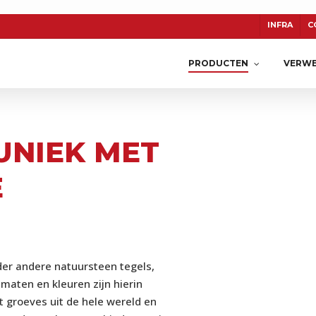
INFRA
C
PRODUCTEN
VERWE
UNIEK MET
TON
CERASUN
KERAMIEK
E
er andere natuursteen tegels,
maten en kleuren zijn hierin
 groeves uit de hele wereld en