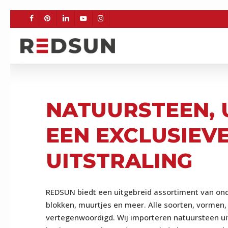
Skip
to
FACEBOOK
PINTEREST
LINKEDIN
YOUTUBE
INSTAGRAM
main
content
NATUURSTEEN, 
BE
EEN EXCLUSIEV
UITSTRALING
REDSUN biedt een uitgebreid assortiment van ond
blokken, muurtjes en meer. Alle soorten, vormen, 
vertegenwoordigd. Wij importeren natuursteen uit