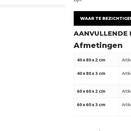
WAAR TE BEZICHTIGE
AANVULLENDE 
Afmetingen
40
x
80
x
2 cm
Arti
40
x
80
x
3 cm
Arti
60
x
60
x
2 cm
Arti
60
x
60
x
3 cm
Arti