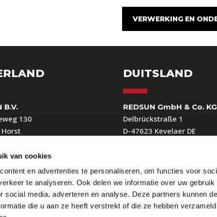
VERWERKING EN OND
ERLAND
DUITSLAND
 B.V.
REDSUN GmbH & Co. K
eweg 130
Delbrückstraße 1
 Horst
D-47623 Kevelaer DE
ezoekadres)
Hoofdkantoor
32 97560
0049-2832 97560
ik van cookies
ienst@redsun.eu
mail@redsun.eu
ontent en advertenties te personaliseren, om functies voor soci
erkeer te analyseren. Ook delen we informatie over uw gebruik
or social media, adverteren en analyse. Deze partners kunnen 
ormatie die u aan ze heeft verstrekt of die ze hebben verzameld