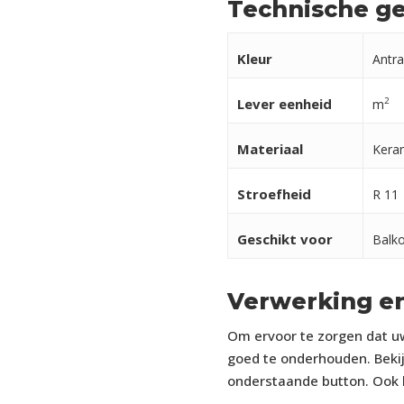
Technische g
Kleur
Antra
Lever eenheid
2
m
Materiaal
Kera
Stroefheid
R 11
Geschikt voor
Balko
Verwerking e
Om ervoor te zorgen dat uw
goed te onderhouden. Bekij
onderstaande button. Ook k