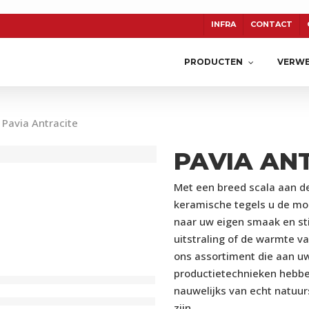
INFRA
CONTACT
PRODUCTEN
VERWE
Pavia Antracite
PAVIA AN
TON
CERASUN
KERAMIEK
Met een breed scala aan d
keramische tegels u de mo
naar uw eigen smaak en sti
uitstraling of de warmte va
ons assortiment die aan u
productietechnieken hebben
nauwelijks van echt natuur
zijn.