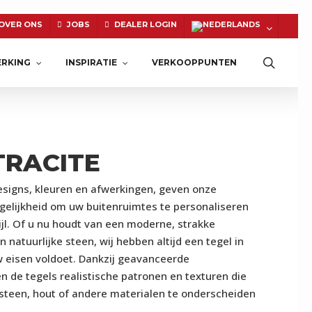
OVER ONS
JOBS
DEALER LOGIN
Zoeke
RKING
INSPIRATIE
VERKOOPPUNTEN
TRACITE
NATUURSTEEN
esigns, kleuren en afwerkingen, geven onze
gelijkheid om uw buitenruimtes te personaliseren
jl. Of u nu houdt van een moderne, strakke
n natuurlijke steen, wij hebben altijd een tegel in
w eisen voldoet. Dankzij geavanceerde
 de tegels realistische patronen en texturen die
steen, hout of andere materialen te onderscheiden