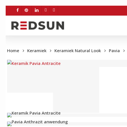
Skip
to
FACEBOOK
PINTEREST
LINKEDIN
YOUTUBE
INSTAGRAM
main
content
Home
Keramiek
Keramiek Natural Look
Pavia
BE