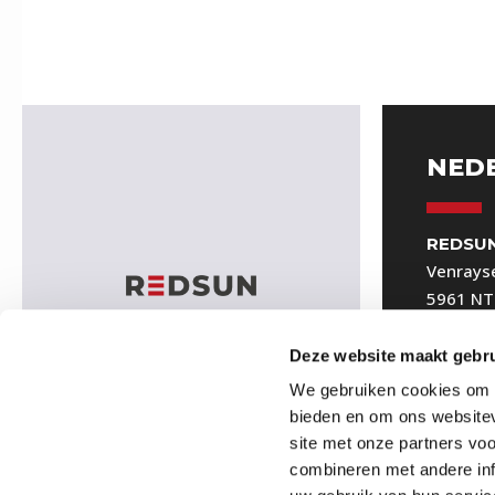
NED
REDSUN
Venrays
5961 NT
(Geen b
0049-28
Deze website maakt gebru
binnend
We gebruiken cookies om c
bieden en om ons websitev
site met onze partners vo
combineren met andere inf