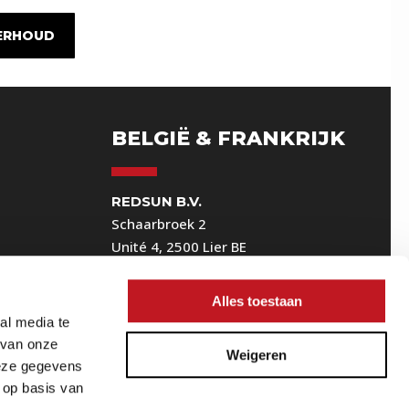
ERHOUD
BELGIË & FRANKRIJK
G
REDSUN B.V.
Schaarbroek 2
Unité 4, 2500 Lier BE
(Geen bezoekadres)
+32 3 880 86 00
Alles toestaan
FR:
sales.fr@redsun.eu
al media te
BE:
sales.be@redsun.eu
 van onze
Weigeren
deze gegevens
 op basis van