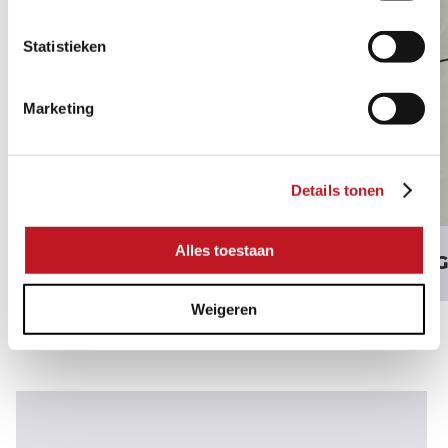
Statistieken
Marketing
Details tonen
Alles toestaan
RECCO GREIGE
RECCO G
Weigeren