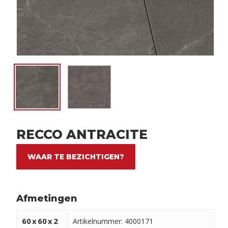
RECCO ANTRACITE
WAAR TE BEZICHTIGEN?
Afmetingen
60
x
60
x
2
Artikelnummer: 4000171