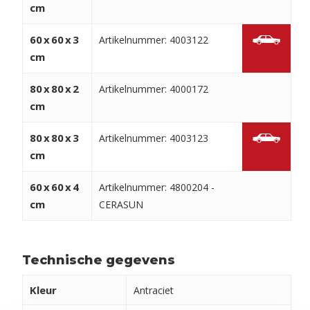
cm
60
x
60
x
3
Artikelnummer: 4003122
cm
80
x
80
x
2
Artikelnummer: 4000172
cm
80
x
80
x
3
Artikelnummer: 4003123
cm
60
x
60
x
4
Artikelnummer: 4800204 -
cm
CERASUN
Technische gegevens
Kleur
Antraciet