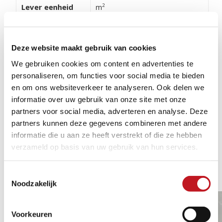
Lever eenheid
2
m
Materiaal
Keramisch
Deze website maakt gebruik van cookies
Stroefheid
R 11
We gebruiken cookies om content en advertenties te
Geschikt voor
Balkon, Tuin
personaliseren, om functies voor social media te bieden
en om ons websiteverkeer te analyseren. Ook delen we
informatie over uw gebruik van onze site met onze
partners voor social media, adverteren en analyse. Deze
partners kunnen deze gegevens combineren met andere
informatie die u aan ze heeft verstrekt of die ze hebben
verzameld op basis van uw gebruik van hun services.
GERELATEERDE
1/2
PRODUCTEN
Toestemmingsselectie
Noodzakelijk
MEERDERE AFMETINGEN
Voorkeuren