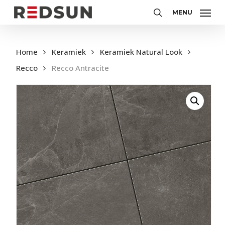
Skip
MENU
to
Zoeken
main
content
Home
Keramiek
Keramiek Natural Look
Recco
Recco Antracite