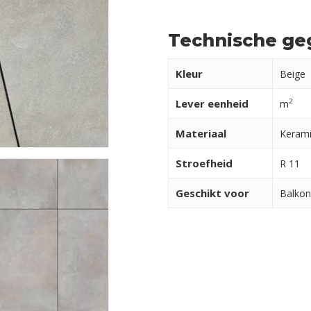
Technische ge
Kleur
Beige
Lever eenheid
2
m
Materiaal
Kerami
Stroefheid
R 11
Geschikt voor
Balkon