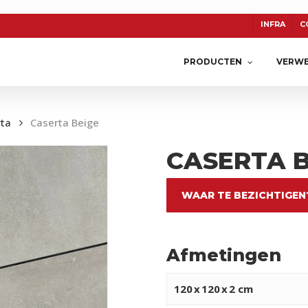
INFRA
C
PRODUCTEN
VERWE
ta
Caserta Beige
CASERTA B
TON
CERASUN
KERAMIEK
WAAR TE BEZICHTIGEN
Afmetingen
120
x
120
x
2 cm