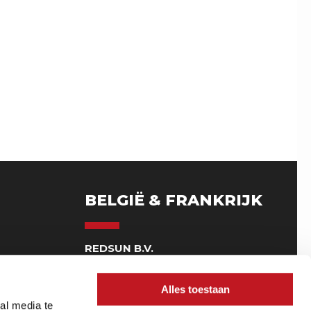
BELGIË & FRANKRIJK
G
REDSUN B.V.
Schaarbroek 2
Unité 4, 2500 Lier BE
Alles toestaan
(Geen bezoekadres)
al media te