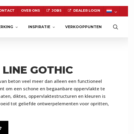
ONTACT
OVER ONS
JOBS
DEALER LOGIN
Zoeke
RKING
INSPIRATIE
VERKOOPPUNTEN
 LINE GOTHIC
NATUURSTEEN
van beton veel meer dan alleen een functioneel
ent om een schone en begaanbare oppervlakte te
maten, diktes, oppervlaktestructuren en kleuren is
roeid tot geliefde ontwerpelementen voor opritten,
?