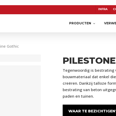
INFRA
C
PRODUCTEN
VERWE
Line Gothic
PILESTONE
TON
CERASUN
KERAMIEK
Tegenwoordig is bestrating 
bouwmateriaal dat enkel di
creëren. Dankzij talloze for
bestrating van beton uitgeg
paden en tuinen.
WAAR TE BEZICHTIGEN