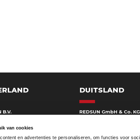
ERLAND
DUITSLAND
 B.V.
REDSUN GmbH & Co. K
eweg 130
Delbrückstraße 1
 Horst
D-47623 Kevelaer DE
ik van cookies
ezoekadres)
Hoofdkantoor
ontent en advertenties te personaliseren, om functies voor soci