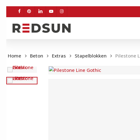
Skip
to
FACEBOOK
PINTEREST
LINKEDIN
YOUTUBE
INSTAGRAM
main
content
Home
Beton
Extras
Stapelblokken
Pilestone 
BE