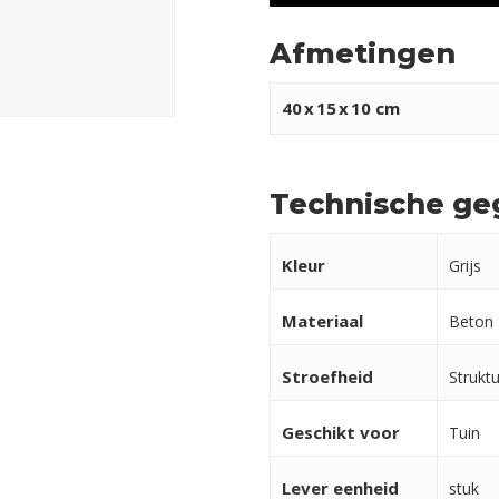
Afmetingen
40
x
15
x
10 cm
Technische ge
Kleur
Grijs
Materiaal
Beton
Stroefheid
Strukt
Geschikt voor
Tuin
Lever eenheid
stuk