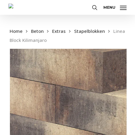
Skip
MENU
to
Zoeken
main
content
Home
Beton
Extras
Stapelblokken
Linea
Block Kilimanjaro