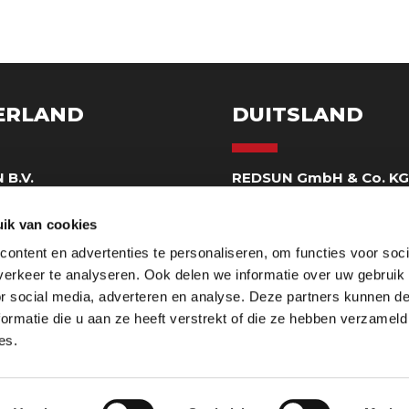
ERLAND
DUITSLAND
 B.V.
REDSUN GmbH & Co. K
eweg 130
Delbrückstraße 1
 Horst
D-47623 Kevelaer DE
ik van cookies
ezoekadres)
Hoofdkantoor
ontent en advertenties te personaliseren, om functies voor soci
32 97560
0049-2832 97560
erkeer te analyseren. Ook delen we informatie over uw gebruik
ienst@redsun.eu
mail@redsun.eu
or social media, adverteren en analyse. Deze partners kunnen 
ormatie die u aan ze heeft verstrekt of die ze hebben verzameld
es.
Privacy & Cookies
Impressum