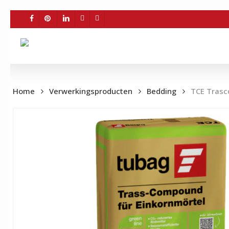
Skip
to
FACEBOOK
PINTEREST
LINKEDIN
YOUTUBE
INSTAGRAM
main
content
Home
Verwerkingsproducten
Bedding
TCE Trasc
BE