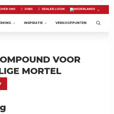
OVER ONS
JOBS
DEALER LOGIN
Zoeke
RKING
INSPIRATIE
VERKOOPPUNTEN
COMPOUND VOOR
NATUURSTEEN
LIGE MORTEL
?
ng