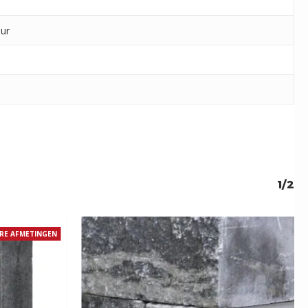
uur
1/2
RE AFMETINGEN