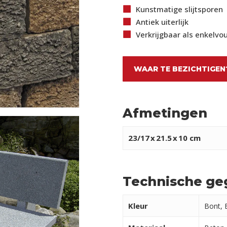
Kunstmatige slijtsporen
Antiek uiterlijk
Verkrijgbaar als enkelvo
WAAR TE BEZICHTIGEN
Afmetingen
23/17
x
21.5
x
10 cm
Technische ge
Kleur
Bont, 