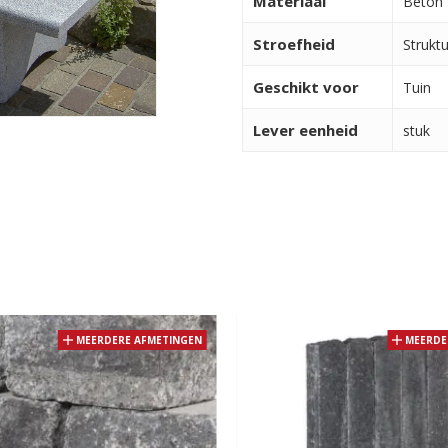
Materiaal
Beton
Stroefheid
Strukt
Geschikt voor
Tuin
Lever eenheid
stuk
MEERDERE AFMETINGEN
MEERDE