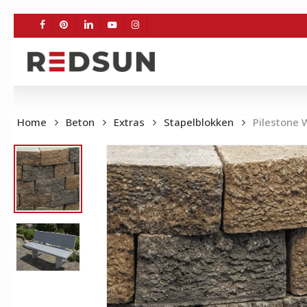
Skip
to
FACEBOOK
PINTEREST
LINKEDIN
YOUTUBE
INSTAGRAM
main
content
Home
Beton
Extras
Stapelblokken
Pilestone 
BE