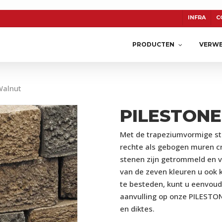
INFRA
C
PRODUCTEN
VERWE
Walnut
PILESTON
TON
CERASUN
KERAMIEK
Met de trapeziumvormige st
rechte als gebogen muren cre
stenen zijn getrommeld en v
van de zeven kleuren u ook k
te besteden, kunt u eenvoud
aanvulling op onze PILESTONE
en diktes.