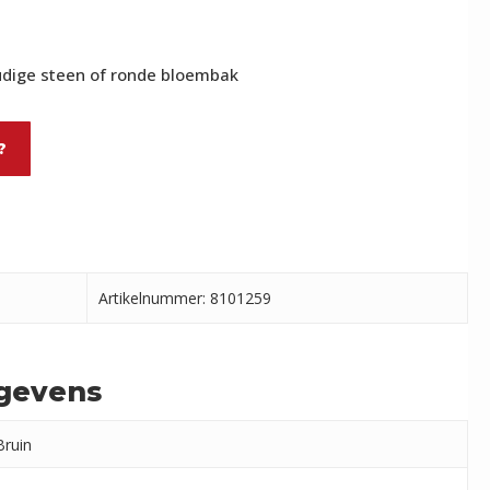
udige steen of ronde bloembak
?
Artikelnummer: 8101259
gevens
Bruin