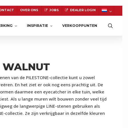
ONTACT
OVER ONS
JOBS
DEALER LOGIN
Zoeke
RKING
INSPIRATIE
VERKOOPPUNTEN
E WALNUT
NATUURSTEEN
enen van de PILESTONE-collectie kunt u zowel
ëren. En het ziet er ook nog eens prachtig uit. De
ormen daarmee een eyecatcher in elke tuin, welke
iest. Als u lange muren wilt bouwen zonder veel tijd
igweg de langwerpige LINE-stenen gebruiken als
-collectie. Ze zijn verkrijgbaar in dezelfde kleuren