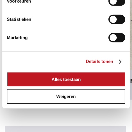
Voorkeuren
Statistieken
Marketing
Details tonen
Alles toestaan
CERASUN RECCO
CERASU
GREIGE
DESERT
Weigeren