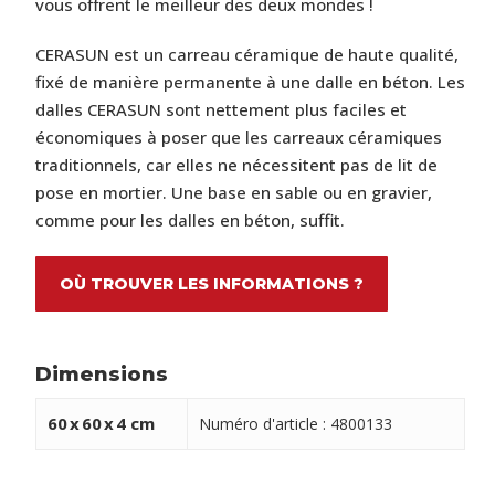
vous
offrent
le
meilleur
des
deux
mondes !
CERASUN
est
un
carreau
céramique
de
haute
qualité,
fixé
de
manière
permanente
à
une
dalle
en
béton.
Les
dalles
CERASUN
sont
nettement
plus
faciles
et
économiques
à
poser
que
les
carreaux
céramiques
traditionnels,
car
elles
ne
nécessitent
pas
de
lit
de
pose
en
mortier.
Une
base
en
sable
ou
en
gravier,
comme
pour
les
dalles
en
béton,
suffit.
OÙ TROUVER LES INFORMATIONS ?
Dimensions
60
x
60
x
4 cm
Numéro d'article : 4800133