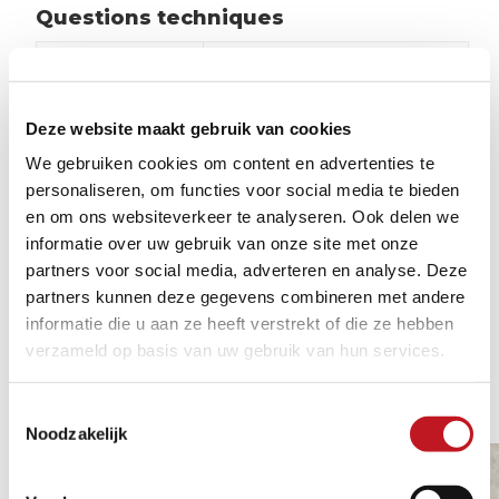
Questions techniques
Couleur
Gris
Matériel
Béton céramique
Deze website maakt gebruik van cookies
Friction
R 11
We gebruiken cookies om content en advertenties te
personaliseren, om functies voor social media te bieden
Convient pour
Balcon, Jardin
en om ons websiteverkeer te analyseren. Ook delen we
informatie over uw gebruik van onze site met onze
partners voor social media, adverteren en analyse. Deze
partners kunnen deze gegevens combineren met andere
informatie die u aan ze heeft verstrekt of die ze hebben
verzameld op basis van uw gebruik van hun services.
PRODUITS SIMILAIRES
1/8
Toestemmingsselectie
Noodzakelijk