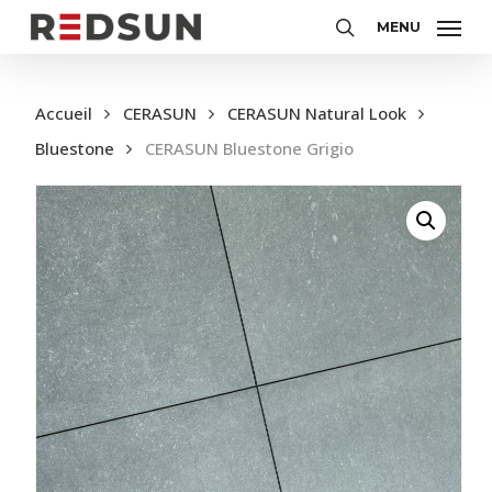
Skip
MENU
to
search
main
content
Accueil
CERASUN
CERASUN Natural Look
Bluestone
CERASUN Bluestone Grigio