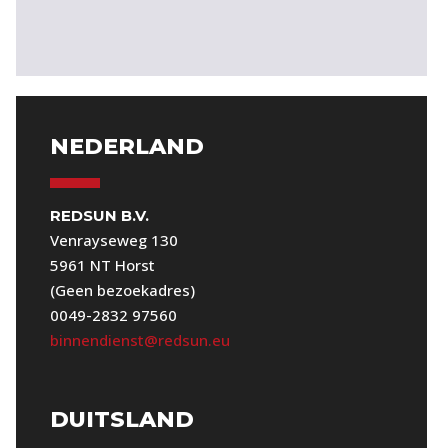
NEDERLAND
REDSUN B.V.
Venrayseweg 130
5961 NT Horst
(Geen bezoekadres)
0049-2832 97560
binnendienst@redsun.eu
DUITSLAND