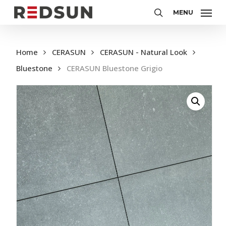
Skip
MENU
to
Zoeken
main
content
Home
CERASUN
CERASUN - Natural Look
Bluestone
CERASUN Bluestone Grigio