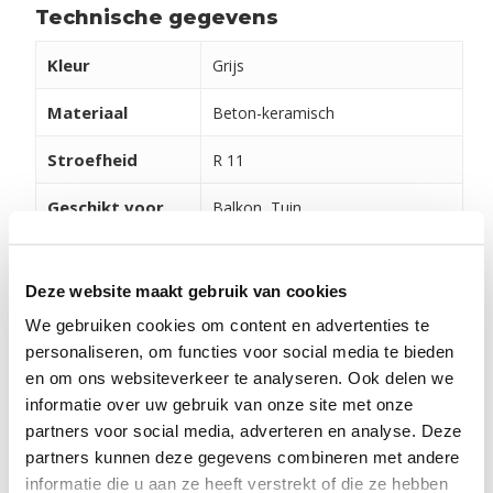
Technische gegevens
Kleur
Grijs
Materiaal
Beton-keramisch
Stroefheid
R 11
Geschikt voor
Balkon, Tuin
Verwerking en onderhoud
Deze website maakt gebruik van cookies
Om ervoor te zorgen dat uw producten er lang mooi
We gebruiken cookies om content en advertenties te
uitzien, is het belangrijk om ze goed te onderhouden.
personaliseren, om functies voor social media te bieden
Bekijk daarom onze adviezen, video's en tips via de
en om ons websiteverkeer te analyseren. Ook delen we
onderstaande button. Ook kunt u hier de
informatie over uw gebruik van onze site met onze
verschillende legvoorbeelden vinden.
partners voor social media, adverteren en analyse. Deze
partners kunnen deze gegevens combineren met andere
informatie die u aan ze heeft verstrekt of die ze hebben