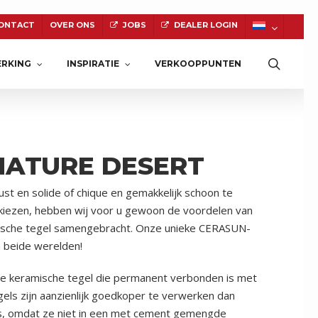
ONTACT
OVER ONS
JOBS
DEALER LOGIN
Zoeke
RKING
INSPIRATIE
VERKOOPPUNTEN
NATURE DESERT
NATUURSTEEN
st en solide of chique en gemakkelijk schoon te
 kiezen, hebben wij voor u gewoon de voordelen van
ische tegel samengebracht. Onze unieke CERASUN-
n beide werelden!
 keramische tegel die permanent verbonden is met
ls zijn aanzienlijk goedkoper te verwerken dan
ls, omdat ze niet in een met cement gemengde