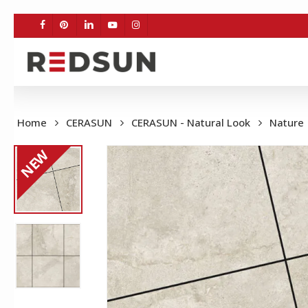
Skip
to
FACEBOOK
PINTEREST
LINKEDIN
YOUTUBE
INSTAGRAM
main
content
Home
CERASUN
CERASUN - Natural Look
Nature
NEW
BE