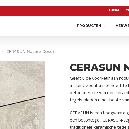
INFRA
C
PRODUCTEN
VERWE
CERASUN Nature Desert
CERASUN 
TON
CERASUN
KERAMIEK
Geeft u de voorkeur aan robuu
maken? Zodat u niet hoeft te
beton met die van een keram
tegels bieden u het beste va
CERASUN is een hoogwaardige
een betontegel. CERASUN-tege
traditionele keramische tege