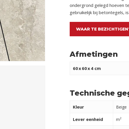
ondergrond gelegd hoeven te 
gebruikelijk bij betontegels, i
WAAR TE BEZICHTIGEN
Afmetingen
60
x
60
x
4 cm
Technische ge
Kleur
Beige
Lever eenheid
2
m