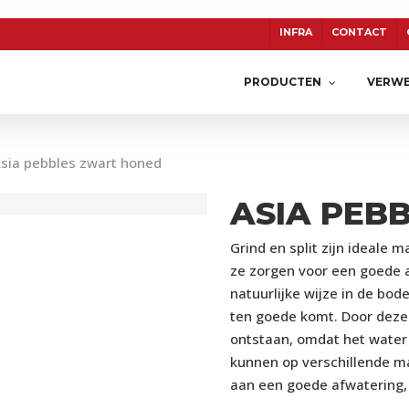
INFRA
CONTACT
PRODUCTEN
VERWE
sia pebbles zwart honed
ASIA PEB
TON
CERASUN
KERAMIEK
Grind en split zijn ideale 
ze zorgen voor een goede 
natuurlijke wijze in de bo
ten goede komt. Door deze
ontstaan, omdat het water n
kunnen op verschillende ma
aan een goede afwatering,