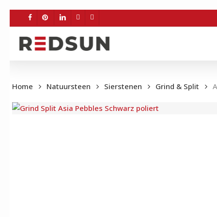
Skip
to
FACEBOOK
PINTEREST
LINKEDIN
YOUTUBE
INSTAGRAM
main
content
Home
Natuursteen
Sierstenen
Grind & Split
A
BE