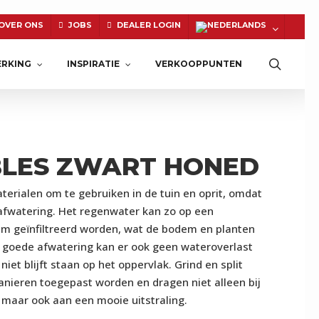
OVER ONS
JOBS
DEALER LOGIN
Zoeke
RKING
INSPIRATIE
VERKOOPPUNTEN
BLES ZWART HONED
NATUURSTEEN
materialen om te gebruiken in de tuin en oprit, omdat
afwatering. Het regenwater kan zo op een
dem geïnfiltreerd worden, wat de bodem en planten
 goede afwatering kan er ook geen wateroverlast
iet blijft staan op het oppervlak. Grind en split
nieren toegepast worden en dragen niet alleen bij
 maar ook aan een mooie uitstraling.