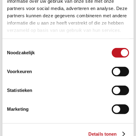
informatie over uw gebruik van onze site met onze
partners voor social media, adverteren en analyse. Deze
partners kunnen deze gegevens combineren met andere
informatie die u aan ze heeft verstrekt of die ze hebben
verzameld op basis van uw gebruik van hun services.
Toestemmingsselectie
Noodzakelijk
BETON – NATURA LONDON
Voorkeuren
Meerdere afmetingen
Statistieken
Marketing
Details tonen