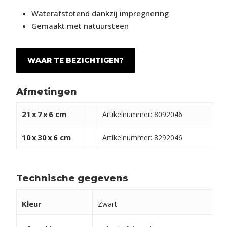
Waterafstotend dankzij impregnering
Gemaakt met natuursteen
WAAR TE BEZICHTIGEN?
Afmetingen
21
x
7
x
6 cm
Artikelnummer: 8092046
10
x
30
x
6 cm
Artikelnummer: 8292046
Technische gegevens
Kleur
Zwart