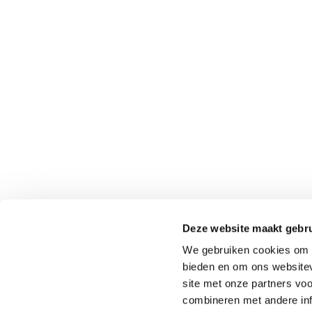
BETONKLINKERS BRUIN-
BETONK
ZWART
ANTRAC
NED
REDSUN
Venrays
5961 NT
Deze website maakt gebru
(Geen b
We gebruiken cookies om c
0049-28
bieden en om ons websitev
binnend
site met onze partners vo
combineren met andere inf