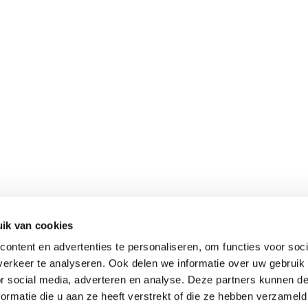
LINKERS
BETONKLINKERS
IET
MATTERHORN
ERLAND
DUITSLAND
 B.V.
REDSUN GmbH & Co. K
eweg 130
Delbrückstraße 1
 Horst
D-47623 Kevelaer DE
ik van cookies
ezoekadres)
Hoofdkantoor
ontent en advertenties te personaliseren, om functies voor soci
32 97560
0049-2832 97560
erkeer te analyseren. Ook delen we informatie over uw gebruik
ienst@redsun.eu
mail@redsun.eu
or social media, adverteren en analyse. Deze partners kunnen 
ormatie die u aan ze heeft verstrekt of die ze hebben verzameld