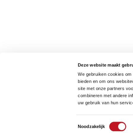
NED
REDSUN
Venrays
5961 NT
Deze website maakt gebru
(Geen b
We gebruiken cookies om c
0049-28
bieden en om ons websitev
binnend
site met onze partners vo
combineren met andere inf
uw gebruik van hun servic
2026
REDSUN
©
Toestemmingsselectie
Noodzakelijk