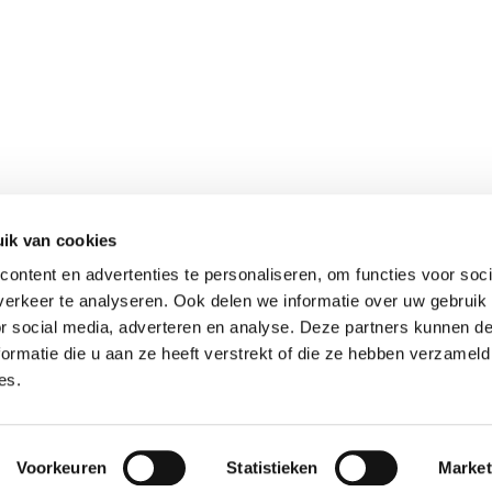
ERLAND
DUITSLAND
 B.V.
REDSUN GmbH & Co. K
eweg 130
Delbrückstraße 1
 Horst
D-47623 Kevelaer DE
ik van cookies
ezoekadres)
Hoofdkantoor
ontent en advertenties te personaliseren, om functies voor soci
32 97560
0049-2832 97560
erkeer te analyseren. Ook delen we informatie over uw gebruik
ienst@redsun.eu
mail@redsun.eu
or social media, adverteren en analyse. Deze partners kunnen 
ormatie die u aan ze heeft verstrekt of die ze hebben verzameld
es.
Privacy & Cookies
Impressum
Voorkeuren
Statistieken
Market