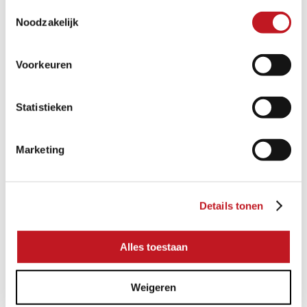
Toestemmingsselectie
Noodzakelijk
Voorkeuren
VIETNAM BLAUW HONED ANTICATO
Statistieken
Meerdere afmetingen
Marketing
Details tonen
Alles toestaan
Weigeren