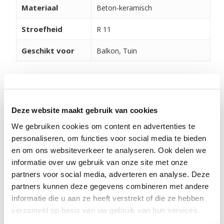
Materiaal
Beton-keramisch
Stroefheid
R 11
Geschikt voor
Balkon, Tuin
Verwerking en onderhoud
Om ervoor te zorgen dat uw producten er lang mooi
Deze website maakt gebruik van cookies
uitzien, is het belangrijk om ze goed te onderhouden.
Bekijk daarom onze adviezen, video's en tips via de
We gebruiken cookies om content en advertenties te
personaliseren, om functies voor social media te bieden
onderstaande button. Ook kunt u hier de
en om ons websiteverkeer te analyseren. Ook delen we
verschillende legvoorbeelden vinden.
informatie over uw gebruik van onze site met onze
partners voor social media, adverteren en analyse. Deze
VERWERKING EN ONDERHOUD
partners kunnen deze gegevens combineren met andere
informatie die u aan ze heeft verstrekt of die ze hebben
verzameld op basis van uw gebruik van hun services.