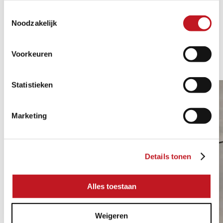
Toestemmingsselectie
Noodzakelijk
GERELATEERDE
1/2
Voorkeuren
PRODUCTEN
Statistieken
Marketing
Details tonen
Alles toestaan
Weigeren