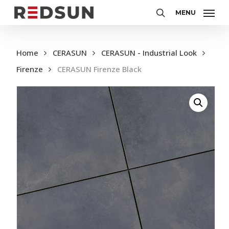
Skip
MENU
to
Zoeken
main
content
Home
CERASUN
CERASUN - Industrial Look
Firenze
CERASUN Firenze Black