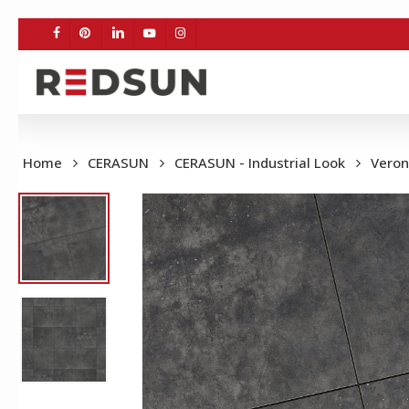
Skip
to
FACEBOOK
PINTEREST
LINKEDIN
YOUTUBE
INSTAGRAM
main
content
Home
CERASUN
CERASUN - Industrial Look
Vero
BE