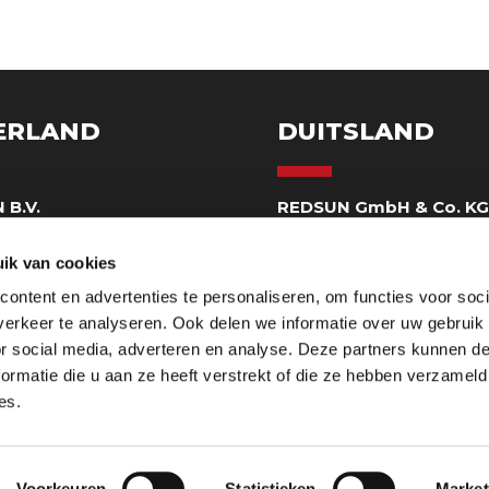
ERLAND
DUITSLAND
 B.V.
REDSUN GmbH & Co. K
eweg 130
Delbrückstraße 1
 Horst
D-47623 Kevelaer DE
ik van cookies
ezoekadres)
Hoofdkantoor
ontent en advertenties te personaliseren, om functies voor soci
32 97560
0049-2832 97560
erkeer te analyseren. Ook delen we informatie over uw gebruik
ienst@redsun.eu
mail@redsun.eu
or social media, adverteren en analyse. Deze partners kunnen 
ormatie die u aan ze heeft verstrekt of die ze hebben verzameld
es.
Privacy & Cookies
Impressum
Voorkeuren
Statistieken
Market