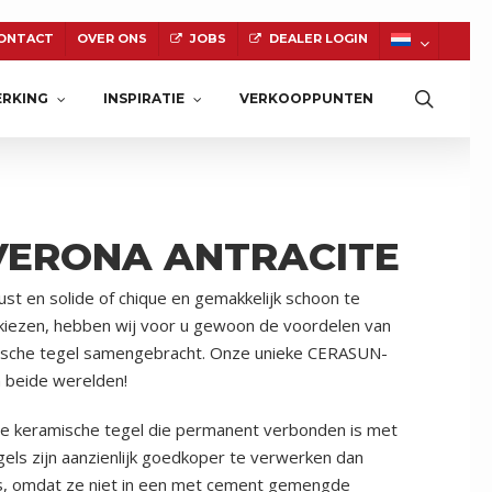
ONTACT
OVER ONS
JOBS
DEALER LOGIN
Zoeke
RKING
INSPIRATIE
VERKOOPPUNTEN
VERONA ANTRACITE
NATUURSTEEN
st en solide of chique en gemakkelijk schoon te
 kiezen, hebben wij voor u gewoon de voordelen van
ische tegel samengebracht. Onze unieke CERASUN-
n beide werelden!
 keramische tegel die permanent verbonden is met
ls zijn aanzienlijk goedkoper te verwerken dan
ls, omdat ze niet in een met cement gemengde