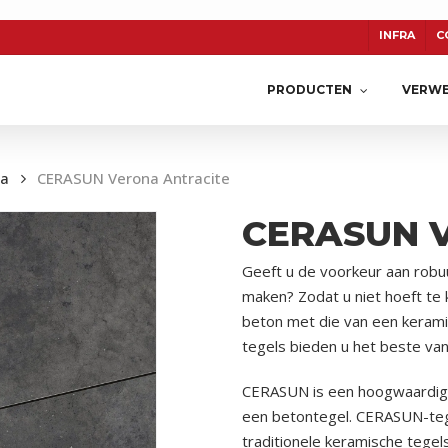
INFRA
C
PRODUCTEN
VERWE
na
CERASUN Verona Antracite
CERASUN 
TON
CERASUN
KERAMIEK
Geeft u de voorkeur aan robuu
maken? Zodat u niet hoeft te
beton met die van een keram
tegels bieden u het beste va
CERASUN is een hoogwaardige
een betontegel. CERASUN-tege
traditionele keramische tege