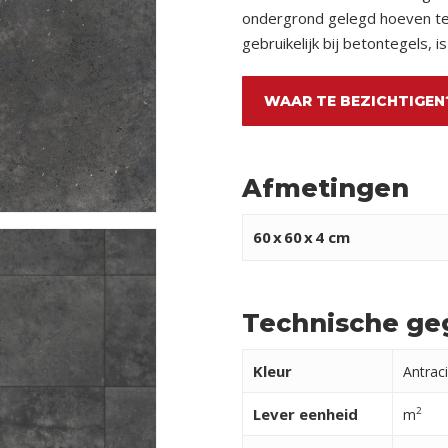
ondergrond gelegd hoeven te 
gebruikelijk bij betontegels, i
WAAR TE BEZICHTIGEN
Afmetingen
60
x
60
x
4 cm
Technische ge
Kleur
Antraci
Lever eenheid
2
m