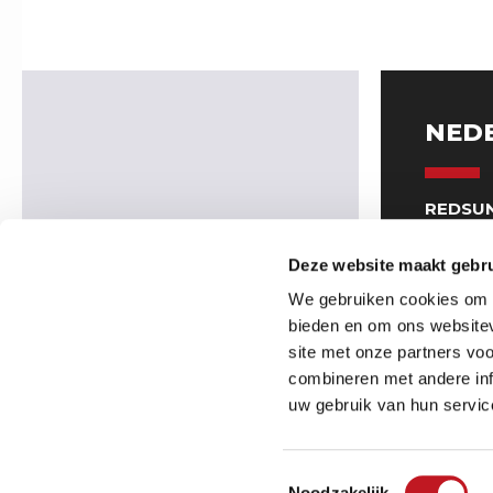
NED
REDSUN
Venrays
5961 NT
Deze website maakt gebru
(Geen b
We gebruiken cookies om c
0049-28
bieden en om ons websitev
binnend
site met onze partners vo
combineren met andere inf
uw gebruik van hun servic
2026
REDSUN
©
Toestemmingsselectie
Noodzakelijk