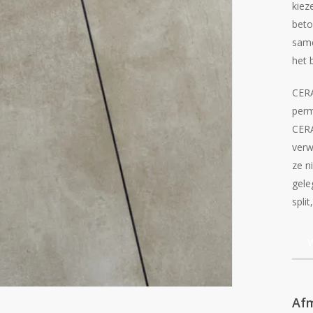
kiez
beto
same
het 
CERA
perm
CERA
verw
ze n
gele
split
W
Af