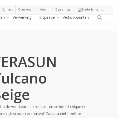
Contact
Over ons
Jobs
Dealer login
Zoeke
ten
Verwerking
Inspiratie
Verkooppunten
CERASUN
ulcano
eige
t u de voorkeur aan robuust en solide of chique en
kkelijk schoon te maken? Zodat u niet hoeft te