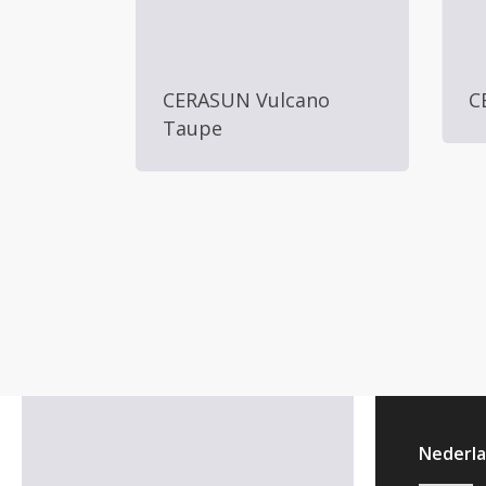
CERASUN Vulcano
C
Taupe
Nederl