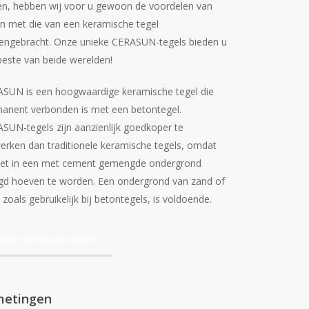
en, hebben wij voor u gewoon de voordelen van
n met die van een keramische tegel
ngebracht. Onze unieke CERASUN-tegels bieden u
beste van beide werelden!
SUN is een hoogwaardige keramische tegel die
anent verbonden is met een betontegel.
SUN-tegels zijn aanzienlijk goedkoper te
erken dan traditionele keramische tegels, omdat
iet in een met cement gemengde ondergrond
gd hoeven te worden. Een ondergrond van zand of
, zoals gebruikelijk bij betontegels, is voldoende.
aar te bezichtigen?
metingen