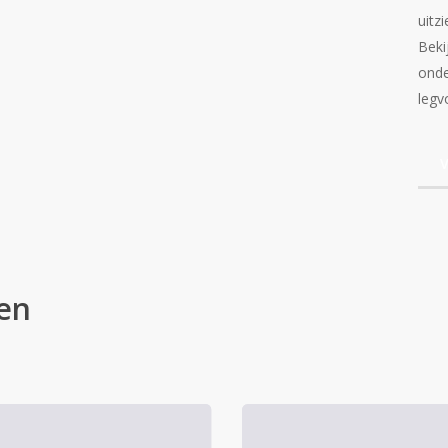
uitz
Beki
onde
legv
V
en