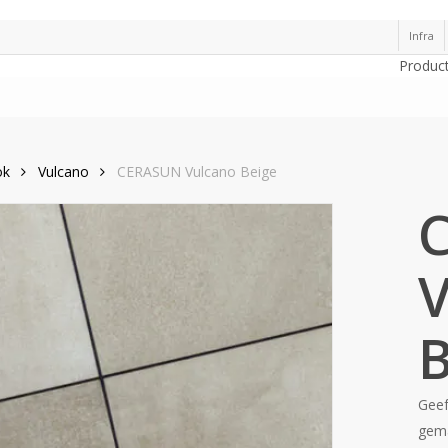
Infra
Produc
ok
Vulcano
CERASUN Vulcano Beige
V
B
Geef
gema