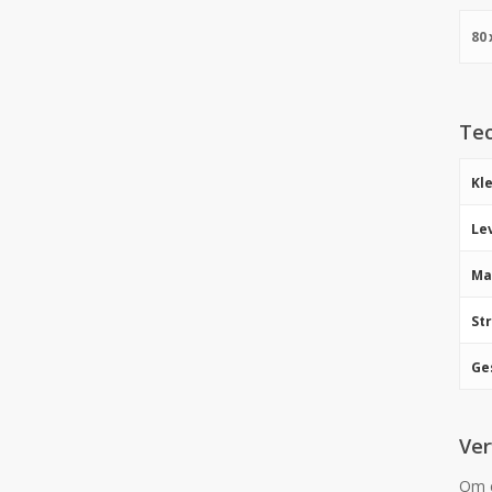
80
Tec
Kl
Le
Ma
St
Ge
Ver
Om e