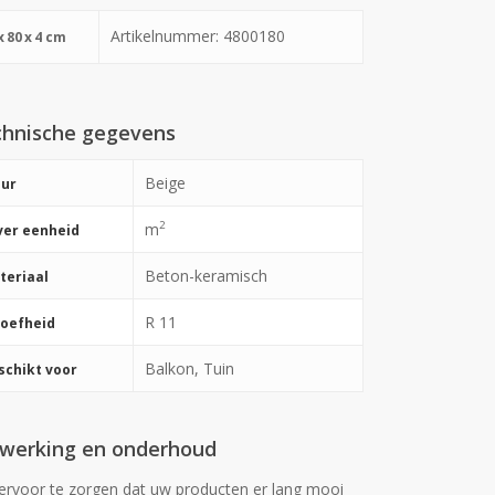
Artikelnummer: 4800180
x
80
x
4 cm
hnische gegevens
Beige
eur
2
m
ver eenheid
Beton-keramisch
teriaal
R 11
roefheid
Balkon, Tuin
schikt voor
werking en onderhoud
rvoor te zorgen dat uw producten er lang mooi