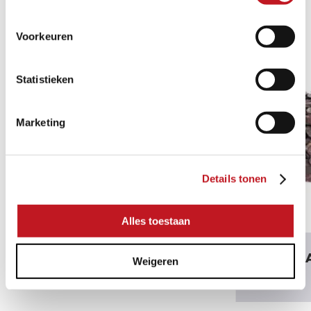
PRODUCTEN
Voorkeuren
MEERDERE AFMETINGEN
Statistieken
Marketing
Details tonen
Alles toestaan
LAVA
CANADI
Weigeren
VIOLET