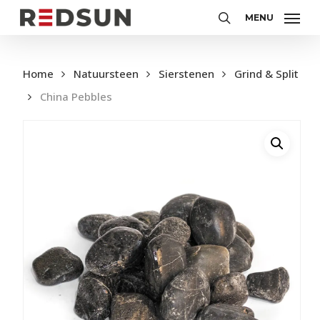
Skip
MENU
to
Zoeken
main
content
Home
Natuursteen
Sierstenen
Grind & Split
China Pebbles