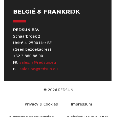
BELGIË & FRANKRIJK
REDSUN B.V.
Schaarbroek 2
Unité 4, 2500 Lier BE
(Geen bezoekadres)
+32 3 880 86 00
FR:
sales.fr@redsun.eu
BE:
sales.be@redsun.eu
2026
REDSUN
©
Privacy & Cookies
Impressum
Algemene voorwaarden
Website: Have a Byte!