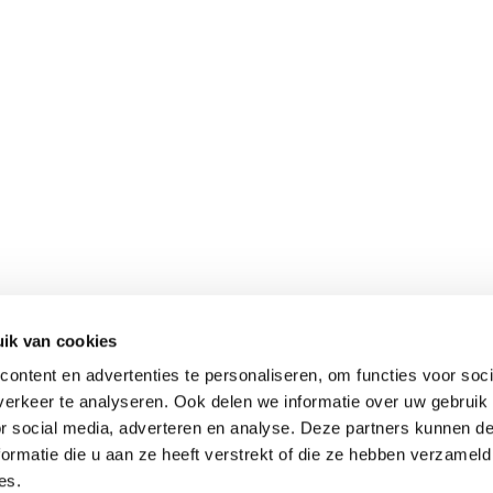
ERLAND
DUITSLAND
 B.V.
REDSUN GmbH & Co. K
eweg 130
Delbrückstraße 1
 Horst
D-47623 Kevelaer DE
ik van cookies
ezoekadres)
Hoofdkantoor
ontent en advertenties te personaliseren, om functies voor soci
32 97560
0049-2832 97560
erkeer te analyseren. Ook delen we informatie over uw gebruik
ienst@redsun.eu
mail@redsun.eu
or social media, adverteren en analyse. Deze partners kunnen 
ormatie die u aan ze heeft verstrekt of die ze hebben verzameld
es.