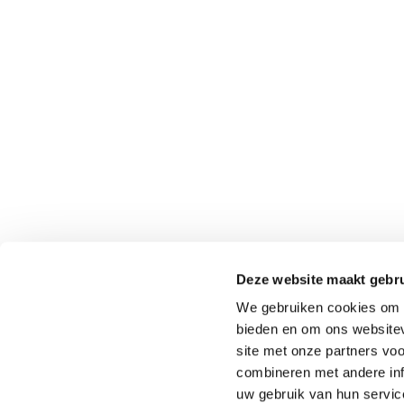
ANTRACITE
NED
REDSUN
Venrays
5961 NT
Deze website maakt gebru
(Geen b
We gebruiken cookies om c
0049-28
bieden en om ons websitev
binnend
site met onze partners vo
combineren met andere inf
uw gebruik van hun servic