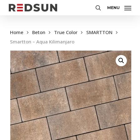
Skip
MENU
to
Zoeken
main
content
Home
Beton
True Color
SMARTTON
Smartton – Aqua Kilimanjaro