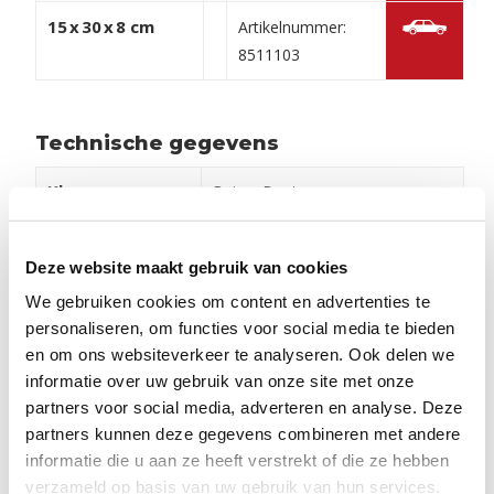
15
x
30
x
8 cm
Artikelnummer:
8511103
Technische gegevens
Kleur
Beige, Bont
Afwerking
Geborsteld, Gehydrofobeerd,
Geimpregneerd, Waterpasserend
Deze website maakt gebruik van cookies
We gebruiken cookies om content en advertenties te
Materiaal
Beton
personaliseren, om functies voor social media te bieden
en om ons websiteverkeer te analyseren. Ook delen we
Stroefheid
Vlak
informatie over uw gebruik van onze site met onze
Geschikt voor
Balkon, Oprit, Tuin
partners voor social media, adverteren en analyse. Deze
partners kunnen deze gegevens combineren met andere
Lever eenheid
2
m
informatie die u aan ze heeft verstrekt of die ze hebben
verzameld op basis van uw gebruik van hun services.