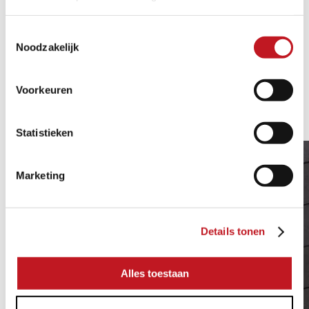
Toestemmingsselectie
Noodzakelijk
GERELATEERDE
Voorkeuren
1/2
PRODUCTEN
Statistieken
MEERDERE AFMETINGEN
Marketing
Details tonen
Alles toestaan