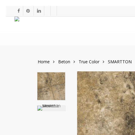
Skip
to
facebook
pinterest
linkedin
youtube
instagram
main
content
Home
Beton
True Color
SMARTTON