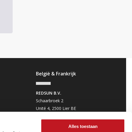
België & Frankrijk
REDSUN B.V.
Schaarbroek 2
Unité 4, 2500 Lier BE
(Geen bezoekadres)
+32 3 880 86 00
Alles toestaan
FR:
sales.fr@redsun.eu