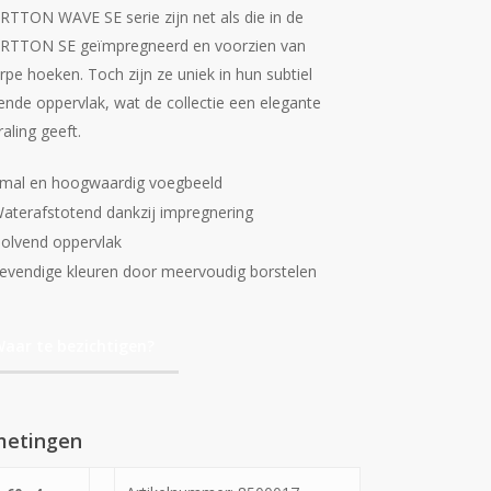
TTON WAVE SE serie zijn net als die in de
TTON SE geïmpregneerd en voorzien van
rpe hoeken. Toch zijn ze uniek in hun subtiel
ende oppervlak, wat de collectie een elegante
raling geeft.
mal en hoogwaardig voegbeeld
aterafstotend dankzij impregnering
olvend oppervlak
evendige kleuren door meervoudig borstelen
aar te bezichtigen?
metingen