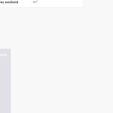
2
m
ver eenheid
INGEN