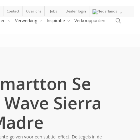
Contact
Over ons
Jobs
Dealer login
Zoeke
ten
Verwerking
Inspiratie
Verkooppunten
martton Se
 Wave Sierra
Madre
ante golven voor een subtiel effect. De tegels in de