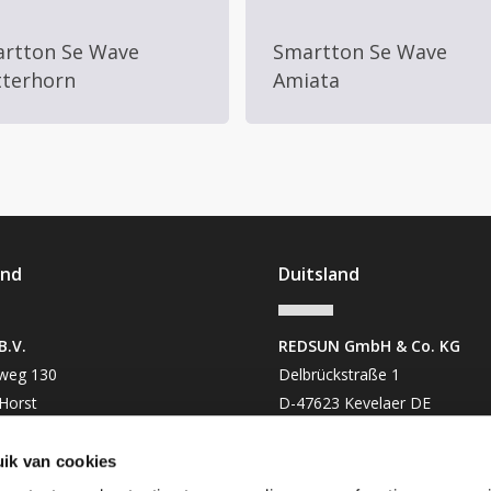
rtton Se Wave
Smartton Se Wave
terhorn
Amiata
and
Duitsland
B.V.
REDSUN GmbH & Co. KG
weg 130
Delbrückstraße 1
Horst
D-47623 Kevelaer DE
zoekadres)
Hoofdkantoor
2 97560
0049-2832 97560
ik van cookies
enst@redsun.eu
mail@redsun.eu