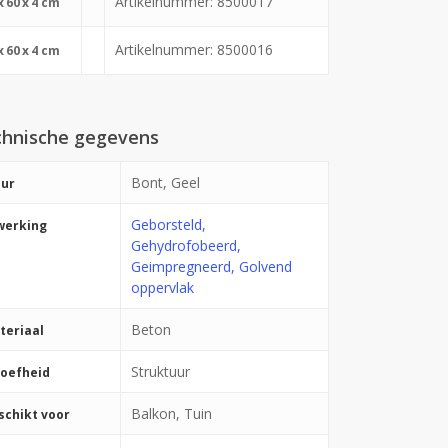
Artikelnummer: 8500017
x
60
x
4 cm
Artikelnummer: 8500016
x
60
x
4 cm
hnische gegevens
Bont, Geel
eur
Geborsteld,
werking
Gehydrofobeerd,
Geimpregneerd, Golvend
oppervlak
Beton
teriaal
Struktuur
roefheid
Balkon, Tuin
schikt voor