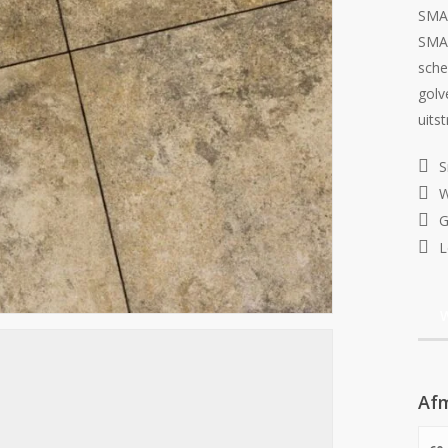
SMAR
SMAR
sche
golv
uitst
S
W
G
L
W
Af