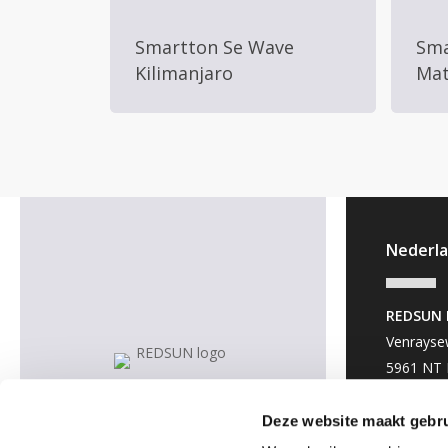
Smartton Se Wave
Sma
Kilimanjaro
Mat
Nederl
REDSUN 
Venrayse
5961 NT 
(Geen be
0049-283
Deze website maakt gebru
binnendi