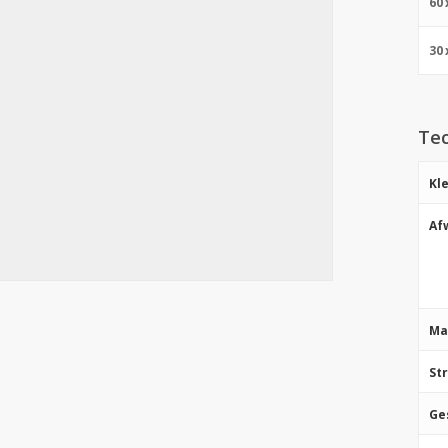
60
30
Tec
Kl
Af
Ma
St
Ge