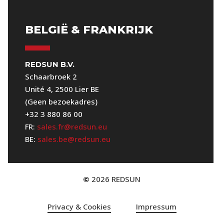
BELGIË & FRANKRIJK
REDSUN B.V.
Schaarbroek 2
Unité 4, 2500 Lier BE
(Geen bezoekadres)
+32 3 880 86 00
FR:
sales.fr@redsun.eu
BE:
sales.be@redsun.eu
2026
REDSUN
©
Privacy & Cookies
Impressum