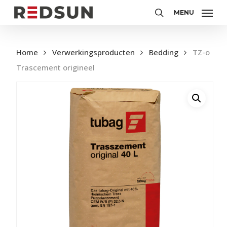
Skip
MENU
to
Zoeken
main
content
Home
Verwerkingsproducten
Bedding
TZ-o
Trascement origineel