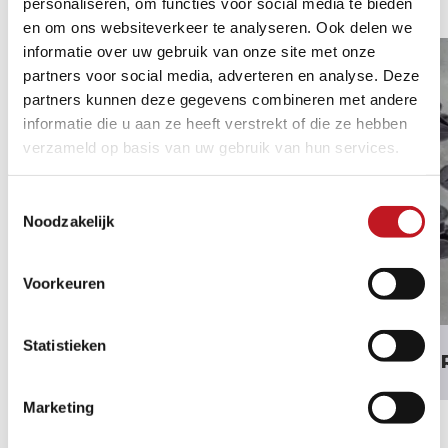
personaliseren, om functies voor social media te bieden
en om ons websiteverkeer te analyseren. Ook delen we
informatie over uw gebruik van onze site met onze
partners voor social media, adverteren en analyse. Deze
partners kunnen deze gegevens combineren met andere
informatie die u aan ze heeft verstrekt of die ze hebben
verzameld op basis van uw gebruik van hun services.
Toestemmingsselectie
Noodzakelijk
Voorkeuren
Statistieken
TNH-RAPID TRAS-
TEGELD
HECHTMORTEL
Marketing