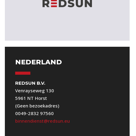
NEDERLAND
REDSUN B.V.
Venrayseweg 130
5961 NT Horst
(Geen bezoekadres)
0049-2832 97560
binnendienst@redsun.eu