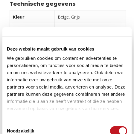
Technische gegevens
Kleur
Beige, Grijs
Materiaal
Beton-keramisch
Stroefheid
R 11
Deze website maakt gebruik van cookies
Geschikt voor
Balkon, Tuin
We gebruiken cookies om content en advertenties te
personaliseren, om functies voor social media te bieden
Lever eenheid
2
m
en om ons websiteverkeer te analyseren. Ook delen we
informatie over uw gebruik van onze site met onze
partners voor social media, adverteren en analyse. Deze
Verwerking en onderhoud
partners kunnen deze gegevens combineren met andere
Om ervoor te zorgen dat uw producten er lang mooi
informatie die u aan ze heeft verstrekt of die ze hebben
uitzien, is het belangrijk om ze goed te onderhouden.
verzameld op basis van uw gebruik van hun services.
Bekijk daarom onze adviezen, video's en tips via de
onderstaande button. Ook kunt u hier de
Toestemmingsselectie
verschillende legvoorbeelden vinden.
Noodzakelijk