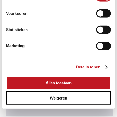
VERWERKING EN ONDERHOUD
Voorkeuren
Statistieken
Marketing
GERELATEERDE PRODUCTEN
Details tonen
Alles toestaan
Weigeren
CERASUN CONCRETE DECOR
GRAPHITE