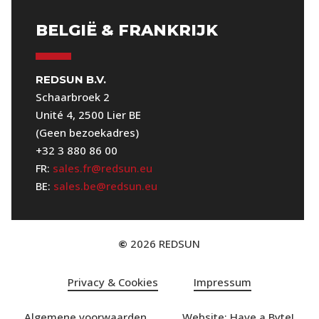
BELGIË & FRANKRIJK
REDSUN B.V.
Schaarbroek 2
Unité 4, 2500 Lier BE
(Geen bezoekadres)
+32 3 880 86 00
FR:
sales.fr@redsun.eu
BE:
sales.be@redsun.eu
2026
REDSUN
©
Privacy & Cookies
Impressum
Algemene voorwaarden
Website: Have a Byte!