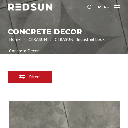
Skip
MENU
Filters
to
Zoeken
sluiten
main
content
CONCRETE DECOR
Home
CERASUN
CERASUN - Industrial Look
Concrete Decor
Filters