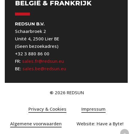
BELGIË & FRANKRIJK
REDSUN B.V.
Schaarbroek 2
Unité 4, 2500 Lier BE
(Geen bezoekadres)
+32 3 880 86 00
FR:
sales.fr@redsun.eu
BE:
sales.be@redsun.eu
2026
REDSUN
©
Privacy & Cookies
Impressum
Algemene voorwaarden
Website: Have a Byte!