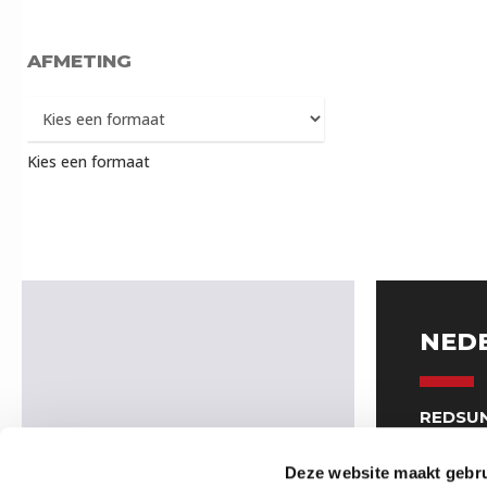
AFMETING
Kies een formaat
NED
REDSUN
Venrays
5961 NT
Deze website maakt gebru