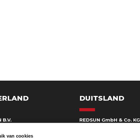
ERLAND
DUITSLAND
 B.V.
REDSUN GmbH & Co. K
eweg 130
Delbrückstraße 1
 Horst
D-47623 Kevelaer DE
ik van cookies