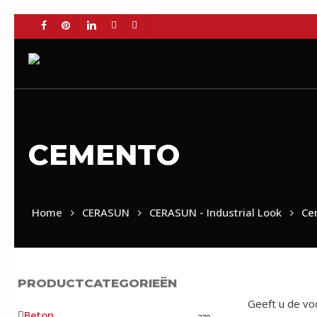
Skip
to
FACEBOOK
PINTEREST
LINKEDIN
YOUTUBE
INSTAGRAM
main
content
CEMENTO
BE
Home
CERASUN
CERASUN - Industrial Look
Ce
PRODUCTCATEGORIEËN
Geeft u de voo
Beton