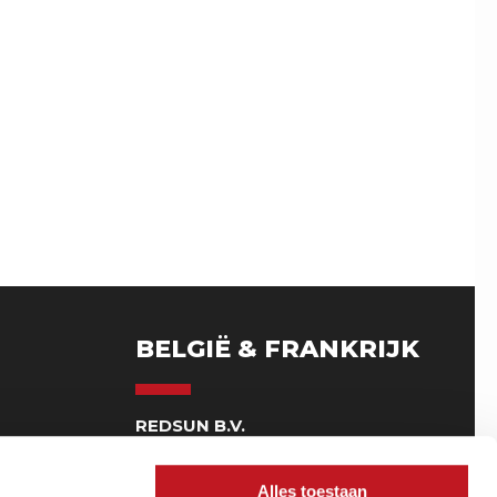
BELGIË & FRANKRIJK
G
REDSUN B.V.
Schaarbroek 2
Unité 4, 2500 Lier BE
Alles toestaan