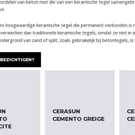
rdelen van beton met die van een keramische tegel samengebra
n!
n hoogwaardige keramische tegel die permanent verbonden is me
verwerken dan traditionele keramische tegels, omdat ze niet 
dergrond van zand of split, zoals gebruikelijk bij betontegels, is
BEZICHTIGEN?
UN
CERASUN
CE
TO
CEMENTO GREIGE
CE
CITE