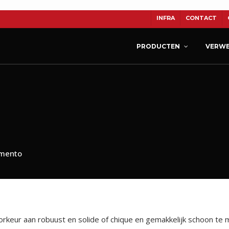
INFRA
CONTACT
PRODUCTEN
VERWE
TON
CERASUN
KERAMIEK
mento
rkeur aan robuust en solide of chique en gemakkelijk schoon te m