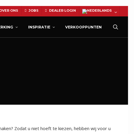
OVER ONS
JOBS
DEALER LOGIN
Zoeke
RKING
INSPIRATIE
VERKOOPPUNTEN
NATUURSTEEN
aken? Zodat u niet hoeft te kiezen, hebben wij voor u