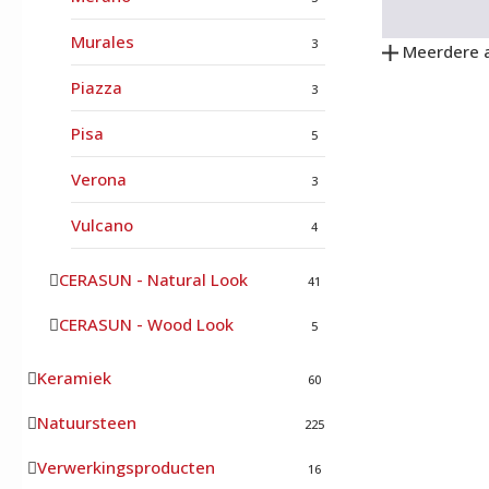
Murales
3
Meerdere 
Piazza
3
Pisa
5
Verona
3
Vulcano
4
CERASUN - Natural Look
41
CERASUN - Wood Look
5
Keramiek
60
Natuursteen
225
Verwerkingsproducten
16