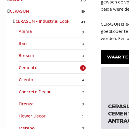
270
gewoon de voo
beide werelde
CERASUN
89
CERASUN - Industrial Look
43
CERASUN is ee
Anima
goedkoper te 
3
worden. Een on
Bari
3
Brescia
3
WAAR TE 
Cemento
3
Cilento
4
Concrete Decor
2
Firenze
3
CERAS
CEMEN
Flower Decor
1
ANTRA
Merano
3