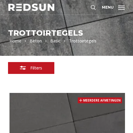
Skip
MENU
Filters
to
Zoeken
sluiten
main
content
TROTTOIRTEGELS
Home
Beton
Basic
Trottoirtegels
Filters
MEERDERE AFMETINGEN