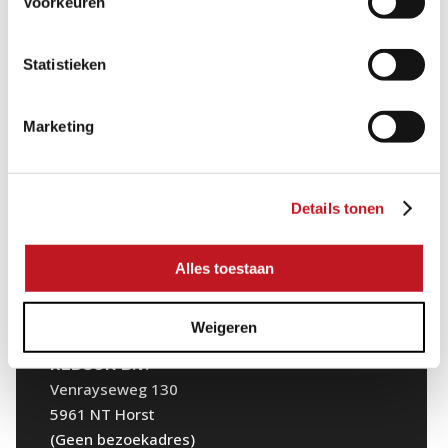
Voorkeuren
Statistieken
Marketing
Details tonen
Alles toestaan
NEDERLAND
Weigeren
REDSUN B.V.
Venrayseweg 130
5961 NT Horst
(Geen bezoekadres)