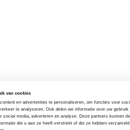
ERLAND
DUITSLAND
 B.V.
REDSUN GmbH & Co. K
eweg 130
Delbrückstraße 1
 Horst
D-47623 Kevelaer DE
ik van cookies
ezoekadres)
Hoofdkantoor
ontent en advertenties te personaliseren, om functies voor soci
32 97560
0049-2832 97560
erkeer te analyseren. Ook delen we informatie over uw gebruik
ienst@redsun.eu
mail@redsun.eu
or social media, adverteren en analyse. Deze partners kunnen 
ormatie die u aan ze heeft verstrekt of die ze hebben verzameld
es.