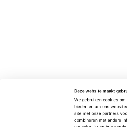
AFMETING
NED
REDSUN
Venrays
5961 NT
Deze website maakt gebru
(Geen b
We gebruiken cookies om c
0049-28
bieden en om ons websitev
binnend
site met onze partners vo
combineren met andere inf
uw gebruik van hun servic