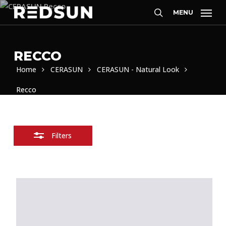
Skip
MENU
Filters
to
Zoeken
sluiten
main
content
RECCO
Home
CERASUN
CERASUN - Natural Look
Recco
Filters