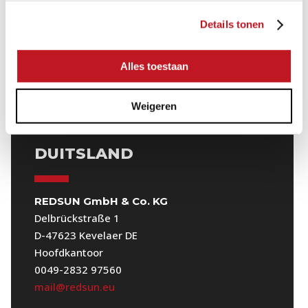
REDSUN B.V.
Details tonen
Venrayseweg 130
5961 NT Horst
(Geen bezoekadres)
Alles toestaan
0049-2832 97560
binnendienst@redsun.eu
Weigeren
DUITSLAND
REDSUN GmbH & Co. KG
Delbrückstraße 1
D-47623 Kevelaer DE
Hoofdkantoor
0049-2832 97560
mail@redsun.eu