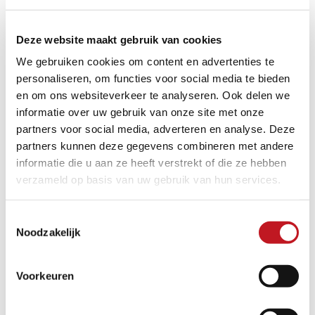
VOOR DE VERWERKING
Deze website maakt gebruik van cookies
We gebruiken cookies om content en advertenties te
Controleer voordat u de tegels gaat leggen het
personaliseren, om functies voor social media te bieden
materiaal op soort, hoeveelheid en kwaliteit.
en om ons websiteverkeer te analyseren. Ook delen we
Eventuele gebreken aan het materiaal moeten
informatie over uw gebruik van onze site met onze
schriftelijk worden gemeld voordat de be- strating
partners voor social media, adverteren en analyse. Deze
wordt aangelegd.
partners kunnen deze gegevens combineren met andere
informatie die u aan ze heeft verstrekt of die ze hebben
DRAAG- EN VORSTBESCHERMENDE
verzameld op basis van uw gebruik van hun services.
LAAG
Toestemmingsselectie
Noodzakelijk
Bij het plaatsen op een betonnen vloerplaat moet een
helling van minimaal 1,5% worden gegarandeerd.
Indien nodig moet vooraf een hellingvloer worden
Voorkeuren
geïnstalleerd. De bestaan- de ondergronden of
huisaansluitingen moeten worden afgedicht met