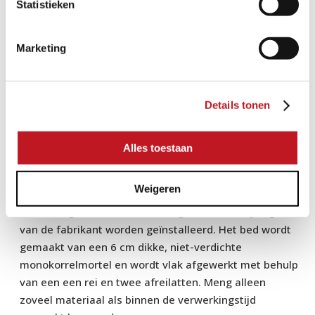
Statistieken
geschikte materialen. Voor een betere afwatering
raden we de installatie van een drainagemat aan.
Plaats ran- dafscheidingen (bijvoorbeeld
Marketing
opsluitbanden) op de juiste hoogte en op een
betonnen fundament om te voorkomen dat de stenen
verschuiven. Probeer zoveel mogelijk te werken
Details tonen
volgens de stramienmaat (steenmaat + voegen) om
snijwerk te vermijden.
Alles toestaan
BEDDING EN COMPENSATIELAAG
Weigeren
De drainagematten moeten volgens de aanwijzingen
van de fabrikant worden geïnstalleerd. Het bed wordt
gemaakt van een 6 cm dikke, niet-verdichte
monokorrelmortel en wordt vlak afgewerkt met behulp
van een een rei en twee afreilatten. Meng alleen
zoveel materiaal als binnen de verwerkingstijd