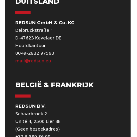
DUITSLAND
REDSUN GmbH & Co. KG
Delbrückstraße 1
D-47623 Kevelaer DE
Hoofdkantoor
0049-2832 97560
mail@redsun.eu
BELGIË & FRANKRIJK
REDSUN B.V.
Schaarbroek 2
Unité 4, 2500 Lier BE
(Geen bezoekadres)
+32 3 880 86 00