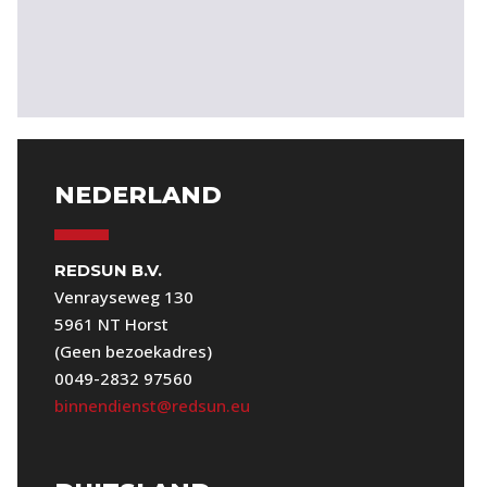
NEDERLAND
REDSUN B.V.
Venrayseweg 130
5961 NT Horst
(Geen bezoekadres)
0049-2832 97560
binnendienst@redsun.eu