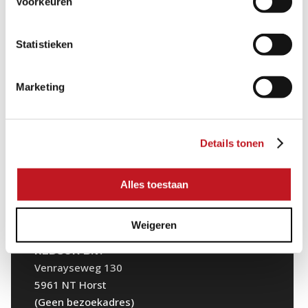
Voorkeuren
Statistieken
Marketing
Details tonen
Alles toestaan
NEDERLAND
Weigeren
REDSUN B.V.
Venrayseweg 130
5961 NT Horst
(Geen bezoekadres)