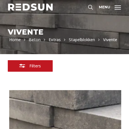
Skip
MENU
Filters
to
Zoeken
sluiten
main
content
VIVENTE
Home
Beton
Extras
Stapelblokken
Vivente
Filters